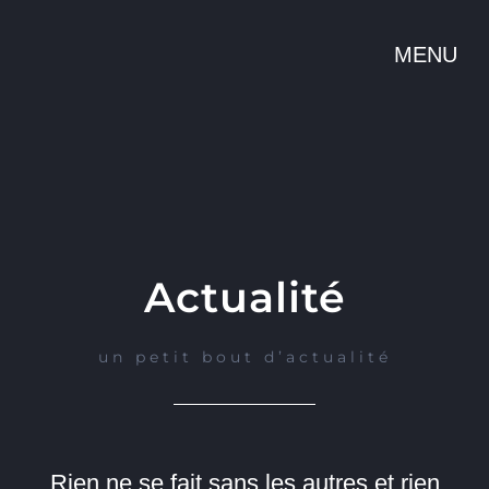
Passer
au
contenu
Actualité
un petit bout d’actualité
Rien ne se fait sans les autres et rien