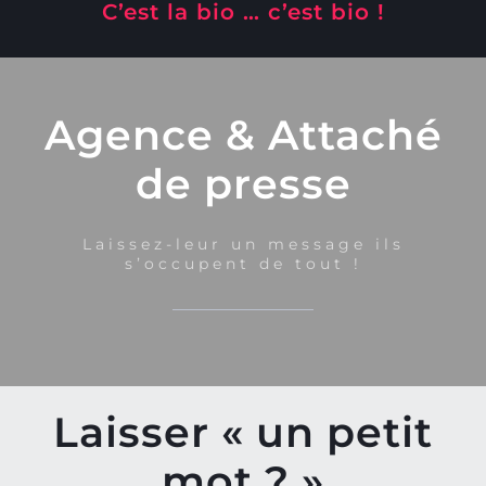
C’est la bio … c’est bio !
Agence & Attaché
de presse
Laissez-leur
un
message ils
s’occupent de tout !
Laisser « un petit
mot ? »